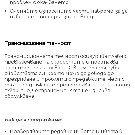
проблем с окачването.
Сменяйте износените части навреме, за да
избегнете по-сериозни повреди.
Трансмисионна течност
Трансмисионната течност осигурява плавно
превключване на скоростите и предпазва
частите от износване. С времето тя губи
свойствата си, което може да доведе до
прегряване и проблеми с предавките. Често
тази поддръжка се пренебрегва с погрешното
схващане, че трансмисията не изисква
обслужване.
Как да я поддържаме:
Проверявайте редовно нивото и цвета ѝ –