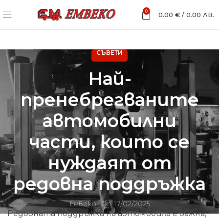
0
0.00
€
/
0.00
ЛВ.
СЪВЕТИ
Най-
пренебрегваните
автомобилни
части, които се
нуждаят от
редовна поддръжка
Емвеко
On 17/02/2025
Редовната поддръжка на автомобила е важна,