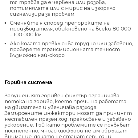
тя трябва да е червена или розова,
потъмнялата или с мирис на изгоряло
сигнализира за проблем.
Сменяйте я според препоръките на
производителя, обикновено на всеки 80 000
– 100 000 км.
Ако колата превключва трудно или забавено,
проверете трансмисионната течност
възможно най-скоро.
Горивна система
Запушеният горивен филтър ограничава
потока на гориво, което пречи на работата
на двигателя и увеличава разхода.
Замърсените инжектори могат да причинят
нестабилен празен ход, прекъсване и забавено
ускорение. Тъй като проблемите се появяват
постепенно, много шофьори не им обръщат
внимание, докато не станат сериозни.