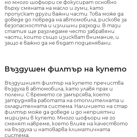
но много шофьори се фокусират основно
върху смяната на масло и гуми, като
пропускат други важни части. Това може да
доведе до повреда на автомобила, рискове за
безопасността и излишни разходи. В тази
статия ще разгледаме често забравяни
части, които също изискват внимание, и
защо е важно да не бъдат подценявани.
Въздушен филтър на купето
Въздушният филтър на купето пречиства
въздуха в автомобила, като улавя прах и
полени. С времето се замърсява, което
затруднява работата на отоплителната и
охладителната система. Наличието на стар
филтър може да доведе и до неприятни
миризми в купето. Много шофьори не го
сменят навреме, което влияе на качеството
на въздуха и натоварва климатичната
система.