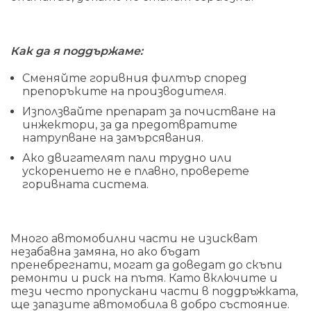
Как да я поддържаме:
Сменяйте горивния филтър според
препоръките на производителя.
Използвайте препарат за почистване на
инжектори, за да предотвратите
натрупване на замърсявания.
Ако двигателят пали трудно или
ускорението не е плавно, проверете
горивната система.
Много автомобилни части не изискват
незабавна замяна, но ако бъдат
пренебрегнати, могат да доведат до скъпи
ремонти и риск на пътя. Като включите и
тези често пропускани части в поддръжката,
ще запазите автомобила в добро състояние.