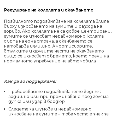
Регулиране на колелата и окачването
Правилното подравняване на колелата влияе
върху износването на гумите и разхода на
гориво. Ако колелата не са добре центрирани,
гумите се износват неравномерно, колата
дърпа на една страна, а окачването се
натоварва излишно. Амортисьорите,
втулките и другите части на окачването
също се износват с времето, което пречи на
нормалното управление на автомобила.
Как да го поддържаме:
Проверявайте подравняването веднъж
годишно или при преминаване през голяма
дупка или удар в бордюр.
Следете за шумове и неравномерно
износване на гумите – това често е знак за