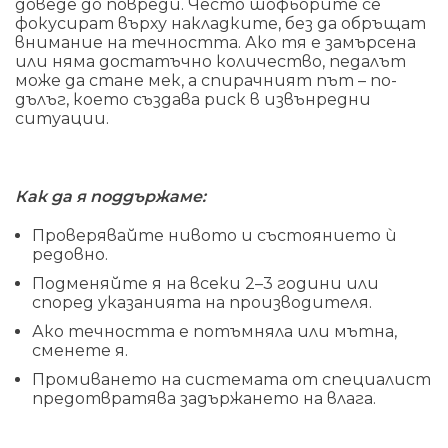
доведе до повреди. Често шофьорите се
фокусират върху накладките, без да обръщат
внимание на течността. Ако тя е замърсена
или няма достатъчно количество, педалът
може да стане мек, а спирачният път – по-
дълъг, което създава риск в извънредни
ситуации.
Как да я поддържаме:
Проверявайте нивото и състоянието ѝ
редовно.
Подменяйте я на всеки 2–3 години или
според указанията на производителя.
Ако течността е потъмняла или мътна,
сменете я.
Промиването на системата от специалист
предотвратява задържането на влага.