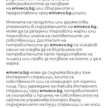
невъзможността за ползване
на
emveco.bg
или свързаните и
предоставяни чрез
emveco.bg
услуги.
Имената на продукти или дружества,
упоменати в съдържанието на
emveco.bg
,
може да са запазени търговски марки или
търговски имена на съответните им
собственици. Достъпът на
потребителите до
emveco.bg
по никакъв
начин не следва да се възприема от
потребителите като предоставяне на
лиценз или право за ползване на която и да е
марка.
emveco.bg
може да съдържа връзки към
Интернет страници, които са
собственост или се оперират от трети
лица. При зареждане на такива Интернет
страници чрез
emveco.bg
, потребителят
се съгласява и приема, че собственикът на
сайта не упражнява контрол върху
съдържанието на тези страници и не носи