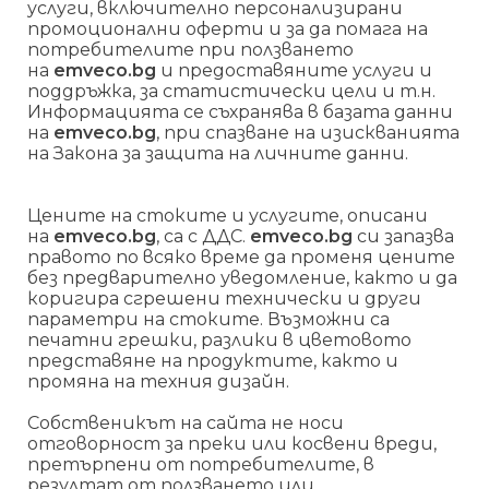
услуги, включително персонализирани
промоционални оферти и за да помага на
потребителите при ползването
на
emveco.bg
и предоставяните услуги и
поддръжка, за статистически цели и т.н.
Информацията се съхранява в базата данни
на
emveco.bg
, при спазване на изискванията
на Закона за защита на личните данни.
Цените на стоките и услугите, описани
на
emveco.bg
, са с ДДС.
emveco.bg
си запазва
правото по всяко време да променя цените
без предварително уведомление, както и да
коригира сгрешени технически и други
параметри на стоките. Възможни са
печатни грешки, разлики в цветовото
представяне на продуктите, както и
промяна на техния дизайн.
Собственикът на сайта не носи
отговорност за преки или косвени вреди,
претърпени от потребителите, в
резултат от ползването или