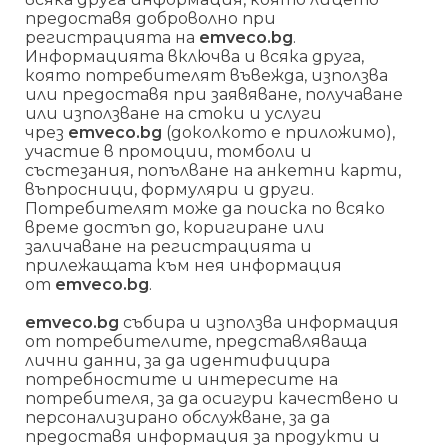
предоставя доброволно при
регистрацията на
emveco.bg
.
Информацията включва и всяка друга,
която потребителят въвежда, използва
или предоставя при заявяване, получаване
или използване на стоки и услуги
чрез
emveco.bg
(доколкото е приложимо),
участие в промоции, томболи и
състезания, попълване на анкетни карти,
въпросници, формуляри и други.
Потребителят може да поиска по всяко
време достъп до, коригиране или
заличаване на регистрацията и
прилежащата към нея информация
от
emveco.bg
.
emveco.bg
събира и използва информация
от потребителите, представляваща
лични данни, за да идентифицира
потребностите и интересите на
потребителя, за да осигури качествено и
персонализирано обслужване, за да
предоставя информация за продукти и