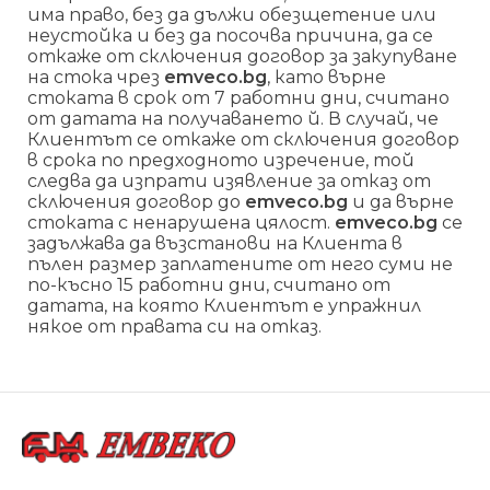
има право, без да дължи обезщетение или
неустойка и без да посочва причина, да се
откаже от сключения договор за закупуване
на стока чрез
emveco.bg
, като върне
стоката в срок от 7 работни дни, считано
от датата на получаването й. В случай, че
Клиентът се откаже от сключения договор
в срока по предходното изречение, той
следва да изпрати изявление за отказ от
сключения договор до
emveco.bg
и да върне
стоката с ненарушена цялост.
emveco.bg
се
задължава да възстанови на Клиента в
пълен размер заплатените от него суми не
по-късно 15 работни дни, считано от
датата, на която Клиентът е упражнил
някое от правата си на отказ.