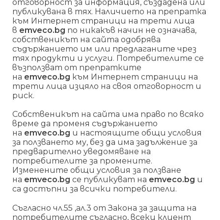
отговорност за информация, създадена или
публикувана в тях. Наличието на препратка
към Интернет страници на трети лица
в
emveco.bg
по никакъв начин не означава,
собственикът на сайта одобрява
съдържанието им или предлаганите чрез
тях продукти и услуги. Потребителите се
възползват от препратките
на
emveco.bg
към Интернет страници на
трети лица изцяло на своя отговорност и
риск.
Собственикът на сайта има право по всяко
време да променя съдържанието
на
emveco.bg
и настоящите общи условия
за ползването му, без да има задължение за
предварително уведомяване на
потребителите за промените.
Изменените общи условия за ползване
на
emveco.bg
се публикуват на
emveco.bg
и
са достъпни за всички потребители.
Съгласно чл.55 ,ал.3 от Закона за защита на
потребителите съгласно, всеки клиент