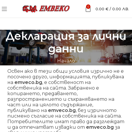
0
0.00
€
/
0.00
ЛВ.
Декларация за лични
данни
Начало
Освен ако в тези общи условия изрично не е
посочено друго, информацията, публикувана
на
emveco.bg
, е собственост на
собственика на сайта. Забранено е
копирането, предаването,
разпространението и съхраняването на
част или на цялото съдържание,
публикувано на
emveco.bg
, без изричното
писмено съгласие на собственика на сайта.
Потребителите имат право да разглеждат
и да отпечатват извадки от
emveco.bg
за