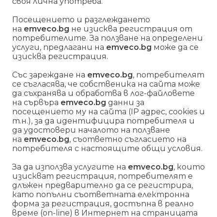
своя лична употреба.
Посещението и разглеждането
на
emveco.bg
не изисква регистрация от
потребителите. За ползване на определени
услуги, предлагани на
emveco.bg
може да се
изисква регистрация.
Със зареждане на
emveco.bg
, потребителят
се съгласява, че собственика на сайта може
да съхранява и обработва в лог-файловете
на сървъра
emveco.bg
данни за
посещението му на сайта (IP адрес, cookies и
т.н.), за да идентифицира потребителя и
да удостовери началото на ползване
на
emveco.bg
, съответно съгласието на
потребителя с настоящите общи условия.
За да използва услугите на
emveco.bg
, които
изискват регистрация, потребителят е
длъжен предварително да се регистрира,
като попълни съответната електронна
форма за регистрация, достъпна в реално
време (on-line) в Интернет на страницата