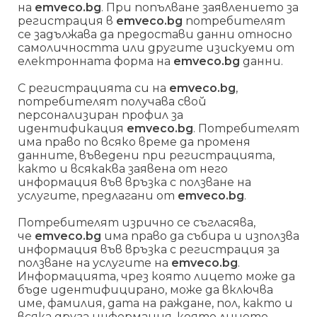
на
emveco.bg
. При попълване заявлението за
регистрация в
emveco.bg
потребителят
се задължава да предостави данни относно
самоличността или другите изискуеми от
електронната форма на
emveco.bg
данни.
С регистрацията си на
emveco.bg
,
потребителят получава свой
персонализиран профил за
идентификация
emveco.bg
. Потребителят
има право по всяко време да променя
данните, въведени при регистрацията,
както и всякаква заявена от него
информация във връзка с ползване на
услугите, предлагани от
emveco.bg
.
Потребителят изрично се съгласява,
че
emveco.bg
има право да събира и използва
информация във връзка с регистрация за
ползване на услугите на
emveco.bg
.
Информацията, чрез която лицето може да
бъде идентифицирано, може да включва
име, фамилия, дата на раждане, пол, както и
всяка друга информация, която лицето