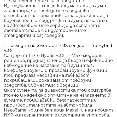
• Съответствие с разпоредбите:
Използването на тези консумативи за гуми
гарантира, че превозните средства
отговарят на нормативните изисквания за
безопасност и поддръжка на гуми, помагайки
на автомобилните сервизи да останат в
съответствие с индустриалните
стандарти и разпоредби.
1.
Последно поколение TPMS сензор T-Pro Hybrid
v.3.5
Сензорът T-Pro Hybrid v.3.5 TPMS е модерно
решение, предназначено за бързо и ефективно
наблюдение на налягането в гумите. С
конфигурируеми и програмируеми функции,
той предлага несравнима гъвкавост,
покриваща широка гама от превозни
средства. Съвместим с водещи
инструменти за диагностика, той осигурява
точно и надеждно отчитане на налягането в
гумите, повишавайки безопасността и
производителността на автомобила.
Неговата мощна батерия Maxell и най-новият
NXP чип гарантират дълготрайна употреба,