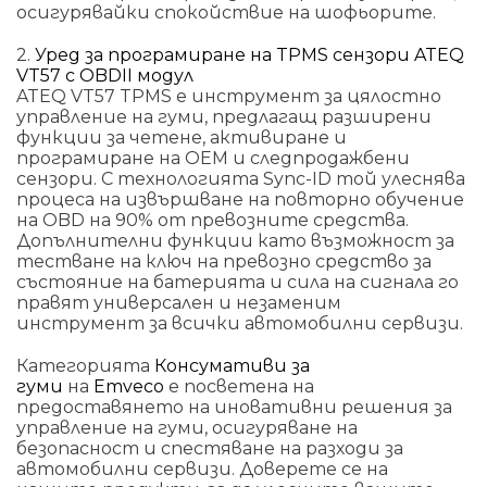
осигурявайки спокойствие на шофьорите.
2.
Уред за програмиране на TPMS сензори ATEQ
VT57 с OBDII модул
ATEQ VT57 TPMS е инструмент за цялостно
управление на гуми, предлагащ разширени
функции за четене, активиране и
програмиране на OEM и следпродажбени
сензори. С технологията Sync-ID той улеснява
процеса на извършване на повторно обучение
на OBD на 90% от превозните средства.
Допълнителни функции като възможност за
тестване на ключ на превозно средство за
състояние на батерията и сила на сигнала го
правят универсален и незаменим
инструмент за всички автомобилни сервизи.
Категорията
Консумативи за
гуми
на
Emveco
е посветена на
предоставянето на иновативни решения за
управление на гуми, осигуряване на
безопасност и спестяване на разходи за
автомобилни сервизи. Доверете се на