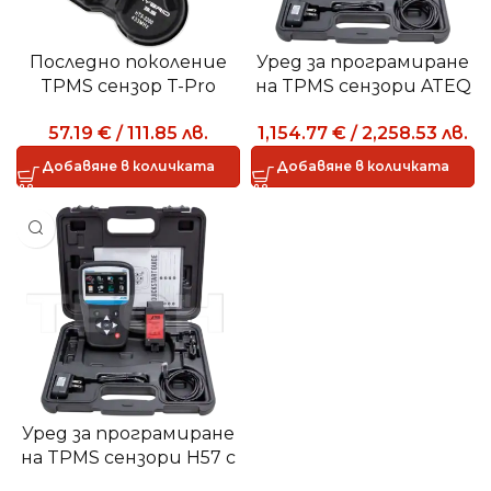
Последно поколение
Уред за програмиране
TPMS сензор T-Pro
на TPMS сензори ATEQ
Hybrid v.3,5
VT57 с OBDII модул
57.19
€
/
111.85
лв.
1,154.77
€
/
2,258.53
лв.
Добавяне в количката
Добавяне в количката
Уред за програмиране
на TPMS сензори H57 с
OBDII модул