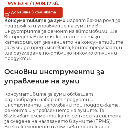
975.63
€
/
1,908.17
лв.
Добавяне в количката
Консумативите за гуми
играят важна роля за
поддръжка и управление на гумите в
индустрията за ремонт на автомобили. Ще
ви представим тънкостите на тази
категория, от значението на консумативите
за гуми до предимствата, които предлагат, и
ще разгледаме по-отблизо няколко отлични
продукти.
Основни инструменти за
управление на гуми
Консумативите за гуми обхващат
разнообразен набор от продукти и
инструменти, използвани при поддръжката,
ремонта и управлението на гумите. Те
включват елементи като сензори за система
за следене на налягането в гумите (TPMS).
Всеки компонент изпълнява специфична