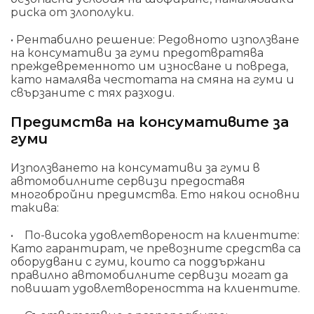
риска от злополуки.
• Рентабилно решение: Редовното използване
на консумативи за гуми предотвратява
преждевременното им износване и повреда,
като намалява честотата на смяна на гуми и
свързаните с тях разходи.
Предимства на консумативите за
гуми
Използването на консумативи за гуми в
автомобилните сервизи предоставя
многобройни предимства. Ето някои основни
такива:
• По-висока удовлетвореност на клиентите:
Като гарантират, че превозните средства са
оборудвани с гуми, които са поддържани
правилно автомобилните сервизи могат да
повишат удовлетвореността на клиентите.