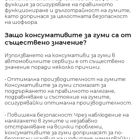
функция за осигуряване на правилното
функциониране и дълготрайност на гумите,
като допринася за цялостната безопасност
на шофьора.
Защо консумативите за гуми са от
съществено значение?
Използването на консумативи за гуми в
автомобилните сервизи е от съществено
значение поради няколко причини:
• Оптимална производителност на гумите:
Консумативите за гуми спомагат за
поддържането на правилното налягане,
подравняване и състояние на гумите,
осигурявайки оптимална производителност.
• Повишена безопасност: Чрез наблюдение на
налягането в гумите и незабавно
отстраняване на всички проблеми,
консумативите за гуми допринасят за по-
безопасни условия на шофиране, намалявайки