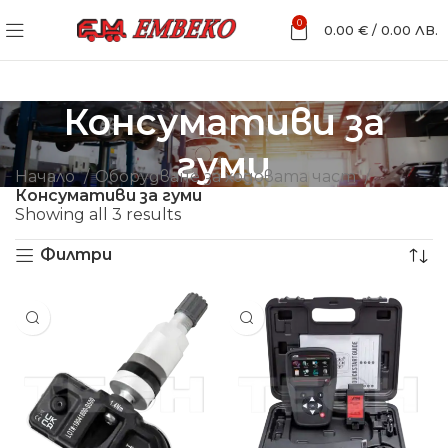
0
0.00
€
/
0.00
ЛВ.
Консумативи за
гуми
Начало
Оборудване за ходовата част
Консумативи за гуми
Showing all 3 results
Филтри