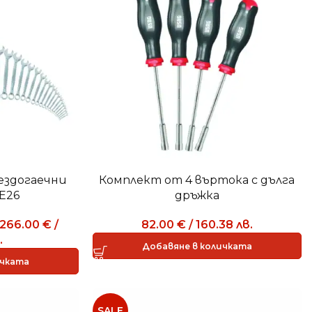
ездогаечни
Комплект от 4 въртока с дълга
E26
дръжка
266.00
€
/
82.00
€
/
160.38
лв.
.
Добавяне в количката
ичката
SALE