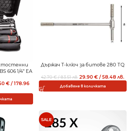
стостенни
Държач Т-ключ за битове 280 TQ
S 606 1/4″ EA
29.90
€
/
58.48
лв.
42.70
€
/
83.51
лв.
.50
€
/
178.96
Добавяне в количката
ичката
SALE