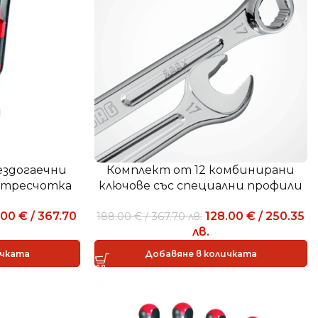
ездогаечни
Комплект от 12 комбинирани
а тресчотка
ключове със специални профили
12
X-GRIP 285X/B12
.00
€
/
367.70
128.00
€
/
250.35
188.00
€
/
367.70
лв.
лв.
ичката
Добавяне в количката