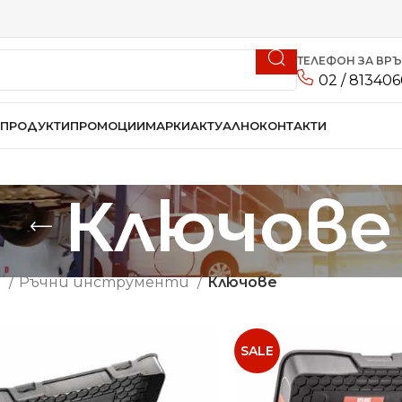
ТЕЛЕФОН ЗА ВР
02 / 81340
ПРОДУКТИ
ПРОМОЦИИ
МАРКИ
АКТУАЛНО
КОНТАКТИ
Ключове
о
Ръчни инструменти
Ключове
SALE