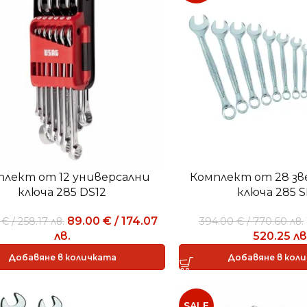
плект от 12 универсални
Комплект от 28 зв
ключа 285 DS12
ключа 285 S
89.00
€
/
174.07
0
€
/
258.17
лв.
394.00
€
/
770.60
лв.
лв.
520.25
лв
Добавяне в количката
Добавяне в кол
SALE