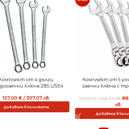
Комплект от 4 дълги
Комплект от 5 ун
догаечни ключа 285 L/SE4
гаечни ключа с т
чупещо рамо 28
157.00
€
/
307.07
лв.
88
127.00
€
/
248.39
лв.
лв.
Добавяне в количката
Добавяне в кол