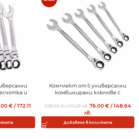
иверсални
Комплект от 5 универсални
ресчотка и
комбинирани ключове с
5 KF/SE5
реверсивна тресчотка и
.00
€
/
172.11
76.00
€
/
148.64
108.00
€
/
211.23
лв.
застопоряващ пръстен 285
лв.
KA/SE5
ичката
Добавяне в количката