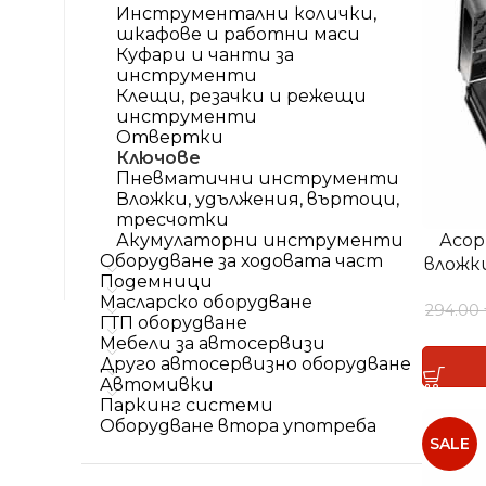
Инструментални колички,
шкафове и работни маси
Куфари и чанти за
инструменти
Клещи, резачки и режещи
инструменти
Отвертки
Ключове
Пневматични инструменти
Вложки, удължения, въртоци,
тресчотки
Акумулаторни инструменти
Асо
Оборудване за ходовата част
вложки
Подемници
Масларско оборудване
294.00
ГТП оборудване
Мебели за автосервизи
Друго автосервизно оборудване
Автомивки
Паркинг системи
Оборудване втора употреба
SALE