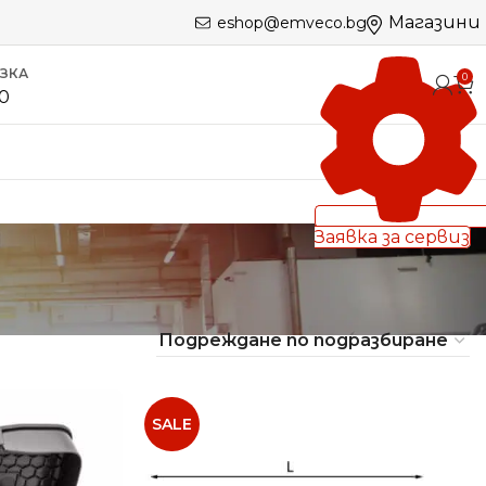
Магазини
eshop@emveco.bg
ЪЗКА
0
60
Заявка за сервиз
SALE