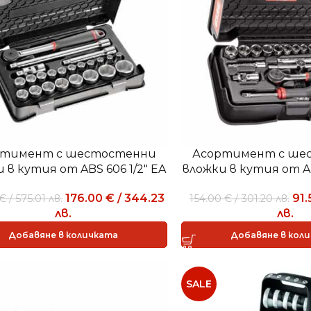
ртимент с шестостенни
Асортимент с ше
 в кутия от ABS 606 1/2″ EA
вложки в кутия от AB
176.00
€
/
344.23
91
€
/
575.01
лв.
154.00
€
/
301.20
лв.
лв.
лв.
Добавяне в количката
Добавяне в кол
SALE