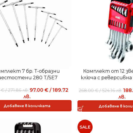
мплект 7 бр. Т-образни
Комплект от 12 зв
естостени 280 T/SE7
ключа с реверсивн
285 KA/DS
97.00
€
/
189.72
188
0
€
/
271.86
лв.
268.00
€
/
524.16
лв.
лв.
лв.
Добавяне в количката
Добавяне в кол
SALE