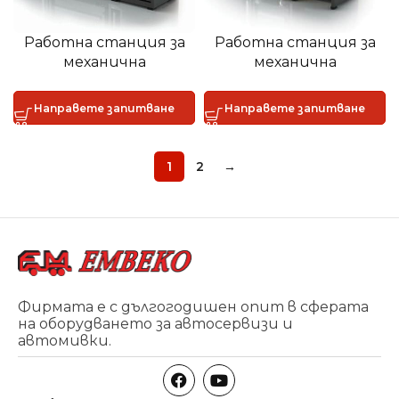
Работна станция за
Работна станция за
механична
механична
работилница AR-
работилница AR-903A
903.5B.002
Направете запитване
Направете запитване
1
2
→
Фирмата е с дългогодишен опит в сферата
на оборудването за автосервизи и
автомивки.