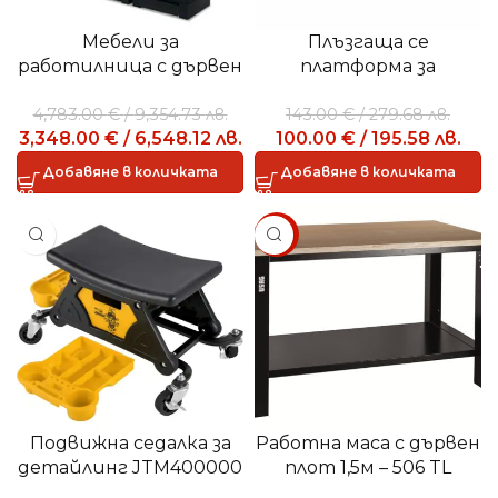
Мебели за
Плъзгаща се
работилница с дървен
платформа за
плот USAG U05160292
инспекция USAG
4,783.00
€
/
9,354.73
лв.
143.00
€
/
279.68
лв.
U20000100
3,348.00
€
/
6,548.12
лв.
100.00
€
/
195.58
лв.
Добавяне в количката
Добавяне в количката
SALE
Подвижна седалка за
Работна маса с дървен
детайлинг JTM400000
плот 1,5м – 506 TL