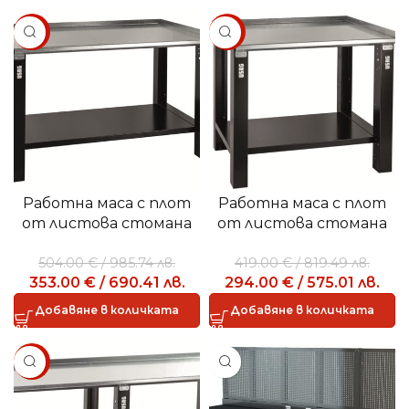
SALE
SALE
Работна маса с плот
Работна маса с плот
от листова стомана
от листова стомана
1,5м – 506 TA
1м – 506 TA
504.00
€
/
985.74
лв.
419.00
€
/
819.49
лв.
353.00
€
/
690.41
лв.
294.00
€
/
575.01
лв.
Добавяне в количката
Добавяне в количката
SALE