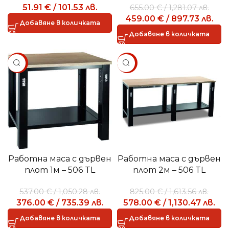
51.91
€
/
101.53
лв.
655.00
€
/
1,281.07
лв.
459.00
€
/
897.73
лв.
Добавяне в количката
Добавяне в количката
SALE
SALE
Работна маса с дървен
Работна маса с дървен
плот 1м – 506 TL
плот 2м – 506 TL
537.00
€
/
1,050.28
лв.
825.00
€
/
1,613.56
лв.
376.00
€
/
735.39
лв.
578.00
€
/
1,130.47
лв.
Добавяне в количката
Добавяне в количката