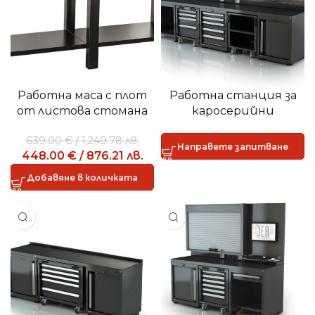
Работна маса с плот
Работна станция за
от листова стомана
каросерийни
2м – 506 TA
работилници – зони за
639.00
€
/
1,249.78
лв.
разглобяване и
Направете запитване
448.00
€
/
876.21
лв.
сглобяване на
автомобили AR-905A
Добавяне в количката