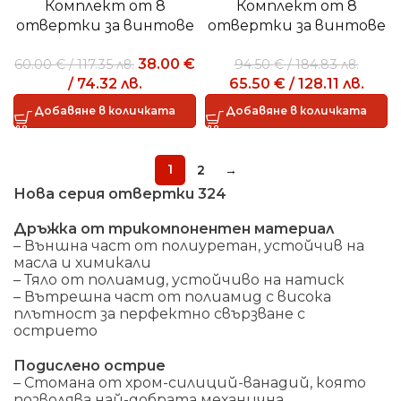
Комплект от 8
Комплект от 8
отвертки за винтове
отвертки за винтове
PHILLIPS® с прорез 324
с глава с прорез,
38.00
€
60.00
€
/
117.35
лв.
94.50
€
/
184.83
лв.
SH8
винтове PHILLIPS®,
/
74.32
лв.
65.50
€
/
128.11
лв.
винтове POZIDRIV® –
SUPADRIV® – 1000 V 091
Добавяне в количката
Добавяне в количката
SH8
1
2
→
Нова серия отвертки 324
Дръжка от трикомпонентен материал
– Външна част от полиуретан, устойчив на
масла и химикали
– Тяло от полиамид, устойчиво на натиск
– Вътрешна част от полиамид с висока
плътност за перфектно свързване с
острието
Подислено острие
– Стомана от хром-силиций-ванадий, която
позволява най-добрата механична