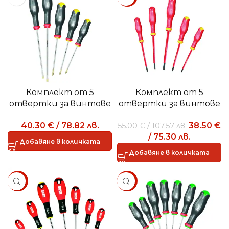
Комплект от 5
Комплект от 5
отвертки за винтове
отвертки за винтове
PHILLIPS® с прорез 324
с глава с прорез и
40.30
€
/
78.82
лв.
38.50
€
55.00
€
/
107.57
лв.
SH5
винтове PHILLIPS® –
/
75.30
лв.
1000 V
Добавяне в количката
Добавяне в количката
SALE
SALE