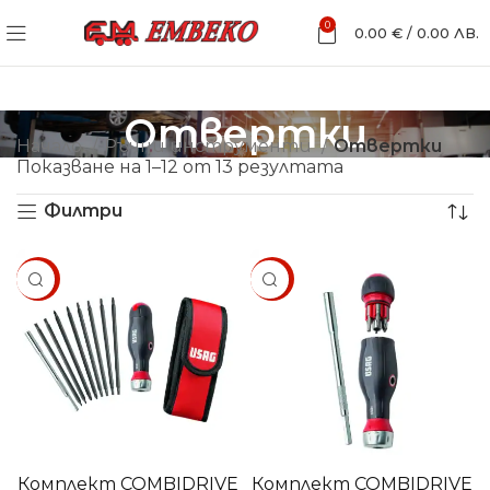
0
0.00
€
/
0.00
ЛВ.
Отвертки
Начало
Ръчни инструменти
Отвертки
Показване на 1–12 от 13 резултата
Филтри
SALE
SALE
Комплект COMBIDRIVE
Комплект COMBIDRIVE