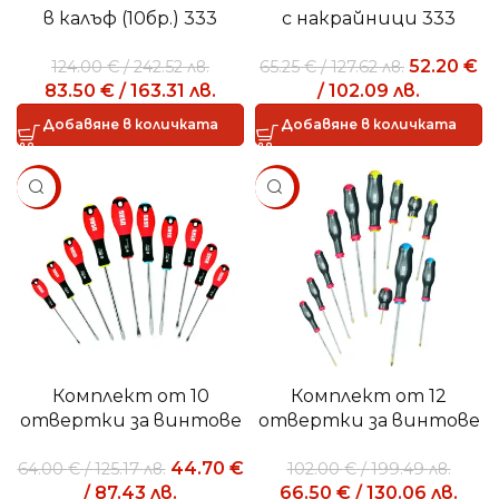
в калъф (10бр.) 333
с накрайници 333
K/SB10
K/SH8
52.20
€
124.00
€
/
242.52
лв.
65.25
€
/
127.62
лв.
83.50
€
/
163.31
лв.
/
102.09
лв.
Добавяне в количката
Добавяне в количката
SALE
SALE
Комплект от 10
Комплект от 12
отвертки за винтове
отвертки за винтове
с прорез, PHILLIPS® и
с глави с прорез,
44.70
€
64.00
€
/
125.17
лв.
102.00
€
/
199.49
лв.
POZIDRIV® 322 SH10
PHILLIPS® и POZIDRIV®
/
87.43
лв.
66.50
€
/
130.06
лв.
– SUPADRIV® 324 SH12