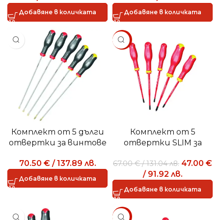
Добавяне в количката
Добавяне в количката
SALE
Комплект от 5 дълги
Комплект от 5
отвертки за винтове
отвертки SLIM за
с шлиц и винтове
винтове с глава с
70.50
€
/
137.89
лв.
47.00
€
67.00
€
/
131.04
лв.
PHILLIPS® 324 L/SH5
прорез и винтове
/
91.92
лв.
PHILLIPS® – 1000 V
Добавяне в количката
Добавяне в количката
SALE