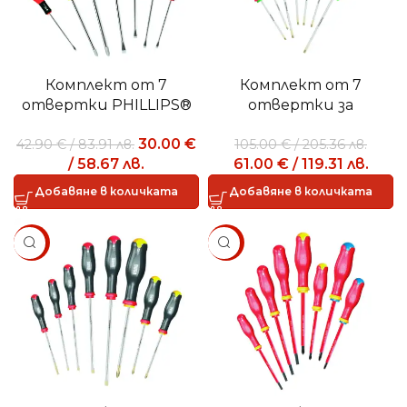
Комплект от 7
Комплект от 7
отвертки PHILLIPS®
отвертки за
322 SH7
устойчиви винтове
30.00
€
42.90
€
/
83.91
лв.
105.00
€
/
205.36
лв.
тип TORX®
/
58.67
лв.
61.00
€
/
119.31
лв.
Добавяне в количката
Добавяне в количката
SALE
SALE