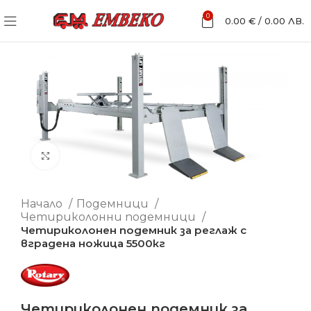
0
0.00
€
/
0.00
ЛВ.
Увеличи
Начало
Подемници
Четириколонни подемници
Четириколонен подемник за реглаж с
вградена ножица 5500кг
Четириколонен подемник за