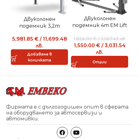
Двуколонен
Двуколонен
К
подемник 4т EM Lift
подемник 3,2т
40
ROTARY SPMA32-X
1,824.00
€
/
3,567.43
лв.
5,981.85
€
/
11,699.48
1,550.00
€
/
3,031.54
лв.
лв.
Добавяне в
количката
Опции
Фирмата е с дългогодишен опит в сферата
на оборудването за автосервизи и
автомивки.