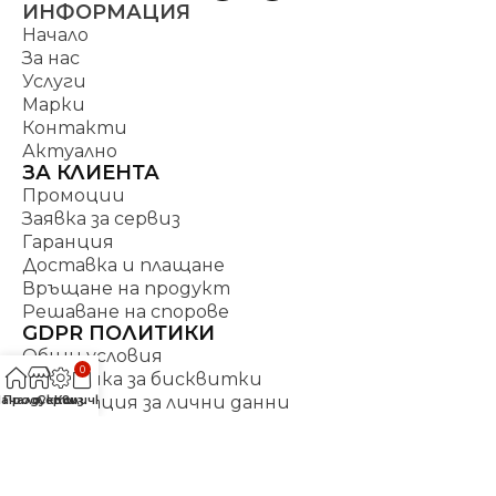
ИНФОРМАЦИЯ
Начало
За нас
Услуги
Марки
Контакти
Актуално
ЗА КЛИЕНТА
Промоции
Заявка за сервиз
Гаранция
Доставка и плащане
Връщане на продукт
Решаване на спорове
GDPR ПОЛИТИКИ
Общи условия
0
Политика за бисквитки
Начало
Продукти
Сервиз
Количка
Декларация за лични данни
Политика по управление на качеството