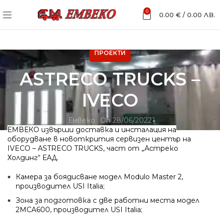
0
0.00
€
/
0.00
ЛВ.
ПРОЕКТИ
ASTRECO TRUCKS –
IVECO
Емвеко
On 28/06/2022
ЕМВЕКО извърши доставка и инсталация на
оборудване в новоткрития сервизен център на
IVECO – ASTRECO TRUCKS, част от „Астреко
Холдинг“ ЕАД.
Камера за боядисване модел Modulo Master 2,
производител USI Italia;
Зона за подготовка с две работни места модел
2MCA600, производител USI Italia;