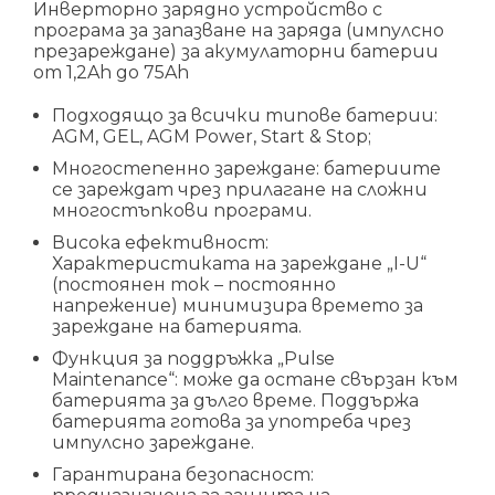
Инверторно зарядно устройство с
програма за запазване на заряда (импулсно
презареждане) за акумулаторни батерии
от 1,2Ah до 75Ah
Подходящо за всички типове батерии:
AGM, GEL, AGM Power, Start & Stop;
Многостепенно зареждане: батериите
се зареждат чрез прилагане на сложни
многостъпкови програми.
Висока ефективност:
Характеристиката на зареждане „I-U“
(постоянен ток – постоянно
напрежение) минимизира времето за
зареждане на батерията.
Функция за поддръжка „Pulse
Maintenance“: може да остане свързан към
батерията за дълго време. Поддържа
батерията готова за употреба чрез
импулсно зареждане.
Гарантирана безопасност: