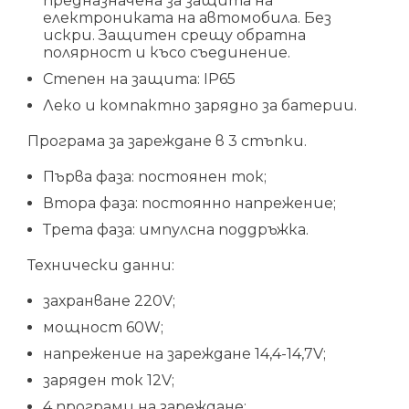
предназначена за защита на
електрониката на автомобила. Без
искри. Защитен срещу обратна
полярност и късо съединение.
Степен на защита: IP65
Леко и компактно зарядно за батерии.
Програма за зареждане в 3 стъпки.
Първа фаза: постоянен ток;
Втора фаза: постоянно напрежение;
Трета фаза: импулсна поддръжка.
Технически данни:
захранване 220V;
мощност 60W;
напрежение на зареждане 14,4-14,7V;
заряден ток 12V;
4 програми на зареждане;