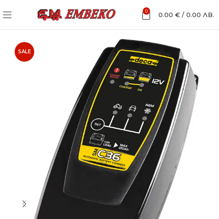
0
0.00
€
/
0.00
ЛВ.
SALE