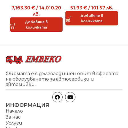
на части L102/09
устройство MATIC
у
7,163.30
€
/
14,010.20
51.93
€
/
101.57
лв.
113
лв.
6
Добавяне в
количката
Добавяне в
количката
Фирмата е с дългогодишен опит в сферата
на оборудването за автосервизи и
автомивки.
ИНФОРМАЦИЯ
Начало
За нас
Услуги