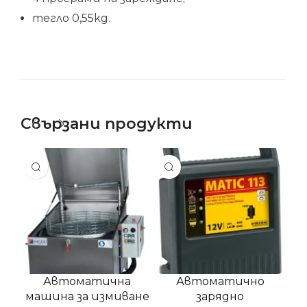
тегло 0,55kg.
Свързани продукти
SA
Автоматична
Автоматично
машина за измиване
зарядно