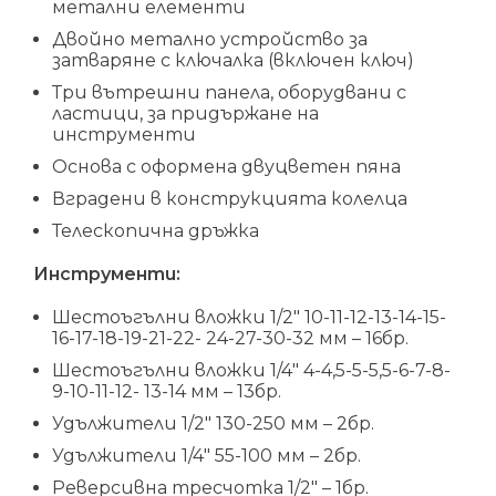
метални елементи
Двойно метално устройство за
затваряне с ключалка (включен ключ)
Три вътрешни панела, оборудвани с
ластици, за придържане на
инструменти
Основа с оформена двуцветен пяна
Вградени в конструкцията колелца
Телескопична дръжка
Инструменти:
Шестоъгълни вложки 1/2″ 10-11-12-13-14-15-
16-17-18-19-21-22- 24-27-30-32 мм – 16бр.
Шестоъгълни вложки 1/4″ 4-4,5-5-5,5-6-7-8-
9-10-11-12- 13-14 мм – 13бр.
Удължители 1/2″ 130-250 мм – 2бр.
Удължители 1/4″ 55-100 мм – 2бр.
Реверсивна тресчотка 1/2″ – 1бр.