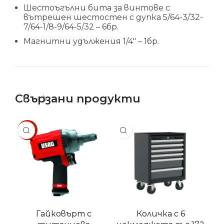
Шестоъгълни бита за винтове с
вътрешен шестостен с дупка 5/64-3/32-
7/64-1/8-9/64-5/32 – 6бр.
Магнитни удължения 1/4″ – 1бр.
Свързани продукти
SALE
SA
Гайковърт с
Количка с 6