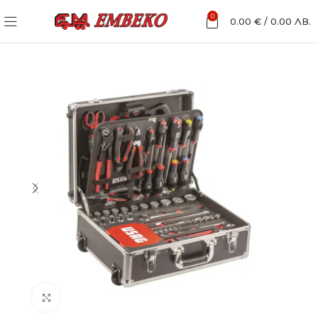
0
0.00
€
/
0.00
ЛВ.
Увеличи