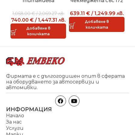
титаниева
чекмеджета със 172
CO
конструкция 942
броя инструменти
639.11
€
/
1,249.99
лв.
1,058.00
€
/
2,069.27
лв.
PD1 3/4″
740.00
€
/
1,447.31
лв.
8
Добавяне в
количката
Добавяне в
количката
Фирмата е с дългогодишен опит в сферата
на оборудването за автосервизи и
автомивки.
ИНФОРМАЦИЯ
Начало
За нас
Услуги
Марки