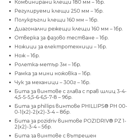
Комбинирани клещи 180 мм – 1бр.
Регулируеми клещи 250 мм – 1бр.
Полукръгли клещи 160 мм – 1бр.
Диагонални режещи клещи 160 мм – 1бр.
Отверка за фазово тестване – 1бр.
Ножици за електротехници – 1бр.
Нож – 1бр.
Ролетка-метър 3м – 1бр.
Рамка за мини ножовка – 1бр.
Чук за механици – 300г – 1бр.
Бита за винтове с глава с прав шлиц 3-4-
4,5-5-5,5-6-6,5-7-8 – 9бр.
Бита за phillips винтове PHILLIPS® PH 00-
0-1(x2)-2(x2)-3-4 – 8бр.
Бита за pozidriv винтове POZIDRIV® PZ 1-
2(x2)-3-4 – 5бр.
Бита за винтове с вътрешен