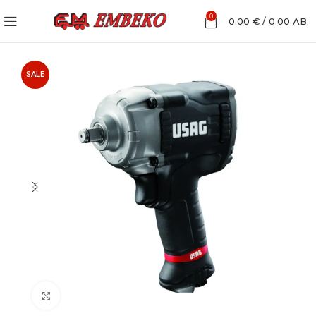
0
0.00
€
/
0.00
ЛВ.
SALE
Увеличи