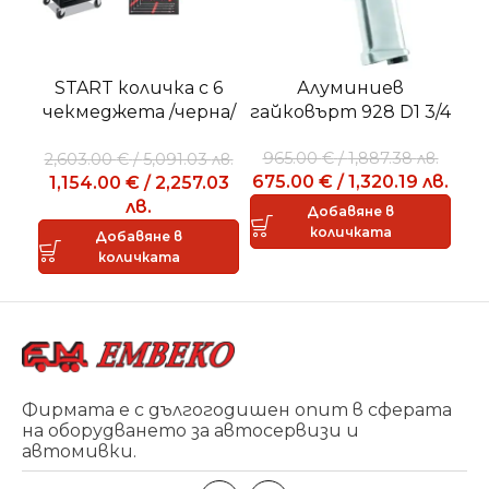
START количка с 6
Алуминиев
чекмеджета /черна/
гайковърт 928 D1 3/4
че
със 155 бр.
б
63
965.00
€
/
1,887.38
лв.
2,603.00
€
/
5,091.03
лв.
инструменти USAG
675.00
€
/
1,320.19
лв.
1,154.00
€
/
2,257.03
лв.
Добавяне в
количката
Добавяне в
количката
Фирмата е с дългогодишен опит в сферата
на оборудването за автосервизи и
автомивки.