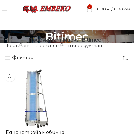
0
0.00
€
/
0.00
ЛВ.
Bitimec
Начало
Продуктът Марка
Bitimec
Показване на единствения резултат
Филтри
Едночеткова мобилна