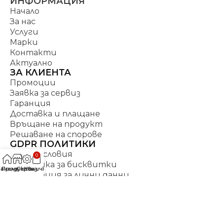
ИНФОРМАЦИЯ
Начало
За нас
Услуги
Марки
Контакти
Актуално
ЗА КЛИЕНТА
Промоции
Заявка за сервиз
Гаранция
Доставка и плащане
Връщане на продукт
Решаване на спорове
GDPR ПОЛИТИКИ
Общи условия
0
Политика за бисквитки
Начало
Продукти
Сервиз
Количка
Декларация за лични данни
Политика по управление на качеството