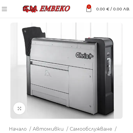
0
0.00
€
/
0.00
ЛВ.
Увеличи
Начало
Автомивки
Самообслужване