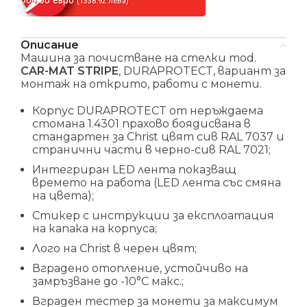
(1338.92 лева)
Описание
Машина за почистване на стелки mod.
CAR-MAT STRIPE
, DURAPROTECT, вариант за
монтаж на открито, работи с монети.
Корпус DURAPROTECT от неръждаема
стомана 1.4301 прахово боядисвана в
стандартен за Christ цвят сив RAL 7037 и
странични части в черно-сив RAL 7021;
Интегриран LED лента показващ
времето на работа (LED лента със смяна
на цвета);
Стикер с инструкции за експлоатация
на капака на корпуса;
Лого на Christ в черен цвят;
Вградено отопление, устойчиво на
замръзване до -10°C макс.;
Вграден тестер за монети за максимум