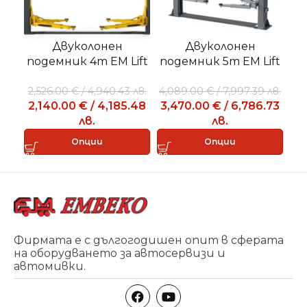
Двуколонен
Двуколонен
К
подемник 4т EM Lift
подемник 5т EM Lift
2040
50Е
2,526.00
€
/
4,940.43
лв.
4,089.00
€
/
7,997.39
лв.
2,140.00
€
/
4,185.48
3,470.00
€
/
6,786.73
лв.
лв.
Опции
Опции
Фирмата е с дългогодишен опит в сферата
на оборудването за автосервизи и
автомивки.