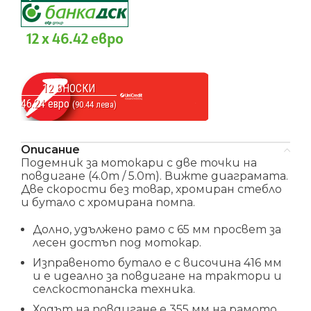
12 x 46.42 евро
12 ВНОСКИ
46.24 евро
(90.44 лева)
Описание
Подемник за мотокари с две точки на
повдигане (4.0т / 5.0т). Вижте диаграмата.
Две скорости без товар, хромиран стебло
и бутало с хромирана помпа.
Долно, удължено рамо с 65 мм просвет за
лесен достъп под мотокар.
Изправеното бутало е с височина 416 мм
и е идеално за повдигане на трактори и
селскостопанска техника.
Ходът на повдигане е 355 мм на рамото