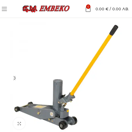
0
0.00
€
/
0.00
ЛВ.
Увеличи