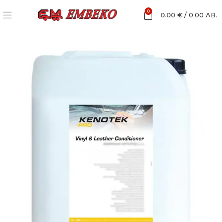
0
0.00
€
/
0.00
ЛВ.