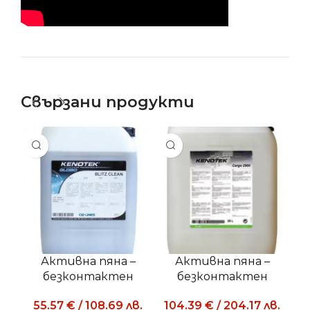
Свързани продукти
Активна пяна –
Активна пяна –
безконтактен
безконтактен
препарат BLITZ
препарат CARGO
по
55.57
€
/
108.69
лв.
104.39
€
/
204.17
лв.
CLEAN
2900