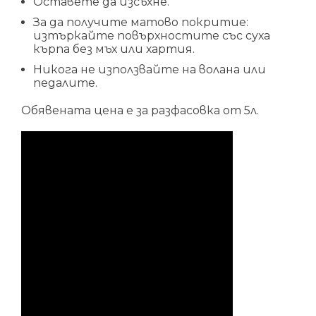
Оставете да изсъхне.
За да получите матово покритие:
изтъркайте повърхностите със суха
кърпа без мъх или хартия.
Никога не използвайте на волана или
педалите.
Обявената цена е за разфасовка от 5л.