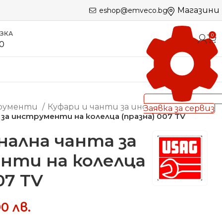
Магазини
eshop@emveco.bg
ЪЗКА
0
60
трументи
Куфари и чанти за инструменти
Заявка за сервиз
за инструменти на колелца (празна) 007 TV
ална чанта за
нти на колелца
07 TV
90
лв.