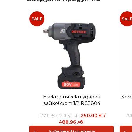
SALE
SAL
Електрически ударен
Ком
гайковърт 1/2 RC8804
250.00
€
/
337.11
€
/
659.33
лв.
2
488.96
лв.
Добавяне в количката