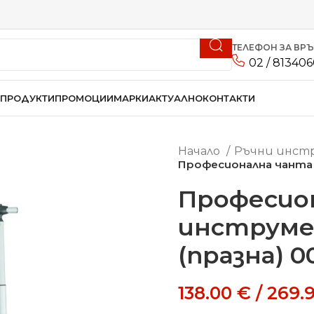
ТЕЛЕФОН ЗА ВР
02 / 81340
ПРОДУКТИ
ПРОМОЦИИ
МАРКИ
АКТУАЛНО
КОНТАКТИ
Начало
Ръчни инс
Професионална чанта 
Професион
инструме
(празна) 0
138.00
€
/
269.