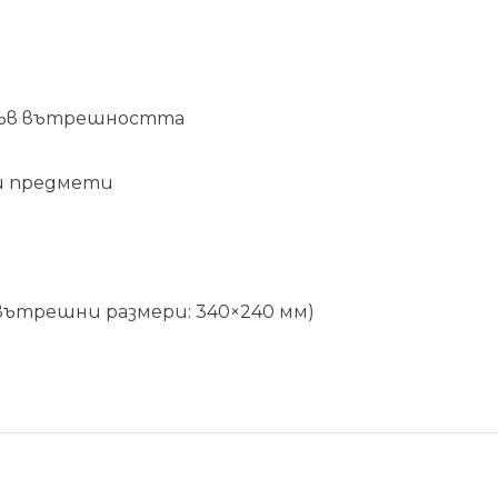
 във вътрешността
ги предмети
вътрешни размери: 340×240 мм)