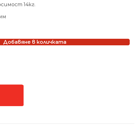
симост 14кг.
мм
Добавяне в количката