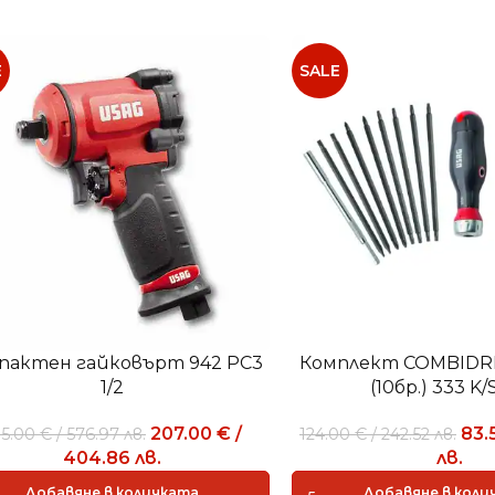
E
SALE
пактен гайковърт 942 PC3
Комплект COMBIDRI
1/2
(10бр.) 333 K/
207.00
€
/
83.
95.00
€
/
576.97
лв.
124.00
€
/
242.52
лв.
404.86
лв.
лв.
Добавяне в количката
Добавяне в коли