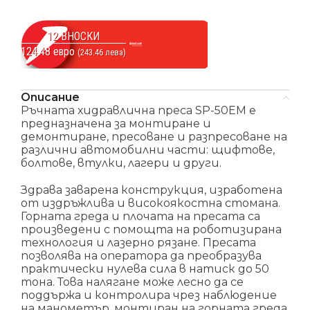
12 ВНОСКИ
124.48 евро
(243.46 лева)
Описание
Ръчната хидравлична преса SP-50EM е
предназначена за монтиране и
демонтиране, пресоване и разпресоване на
различни автомобилни части: щифтове,
болтове, втулки, лагери и други.
Здрава заварена конструкция, изработена
от издръжлива и високоякостна стомана.
Горната греда и плочата на пресата са
произведени с помощта на роботизирана
технология и лазерно рязане. Пресата
позволява на оператора да преобразува
практически нулева сила в натиск до 50
тона. Това налягане може лесно да се
поддържа и контролира чрез наблюдение
на манометър, монтиран на горната греда.