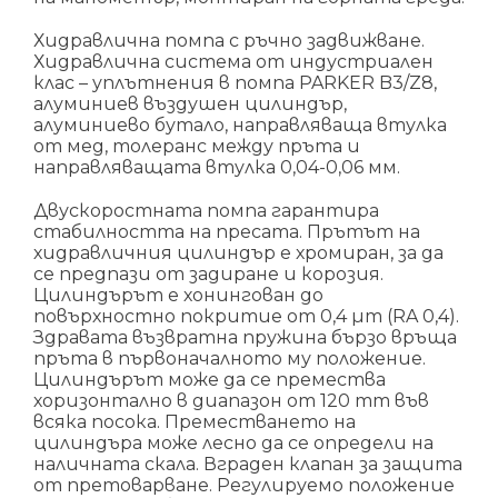
Хидравлична помпа с ръчно задвижване.
Хидравлична система от индустриален
клас – уплътнения в помпа PARKER B3/Z8,
алуминиев въздушен цилиндър,
алуминиево бутало, направляваща втулка
от мед, толеранс между пръта и
направляващата втулка 0,04-0,06 мм.
Двускоростната помпа гарантира
стабилността на пресата. Прътът на
хидравличния цилиндър е хромиран, за да
се предпази от задиране и корозия.
Цилиндърът е хонингован до
повърхностно покритие от 0,4 µm (RA 0,4).
Здравата възвратна пружина бързо връща
пръта в първоначалното му положение.
Цилиндърът може да се премества
хоризонтално в диапазон от 120 mm във
всяка посока. Преместването на
цилиндъра може лесно да се определи на
наличната скала. Вграден клапан за защита
от претоварване. Регулируемо положение