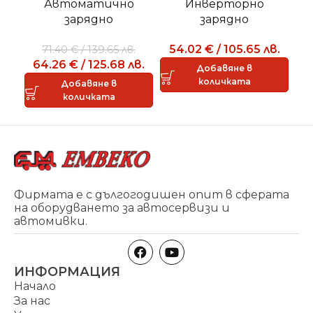
Автоматично
Инверторно
зарядно
зарядно
устройство MATIC
устройство SM 1236
у
54.02
€
/
105.65
лв.
71.40
€
/
139.65
лв.
116
64.26
€
/
125.68
лв.
6
Добавяне в
количката
Добавяне в
количката
Фирмата е с дългогодишен опит в сферата
на оборудването за автосервизи и
автомивки.
ИНФОРМАЦИЯ
Начало
За нас