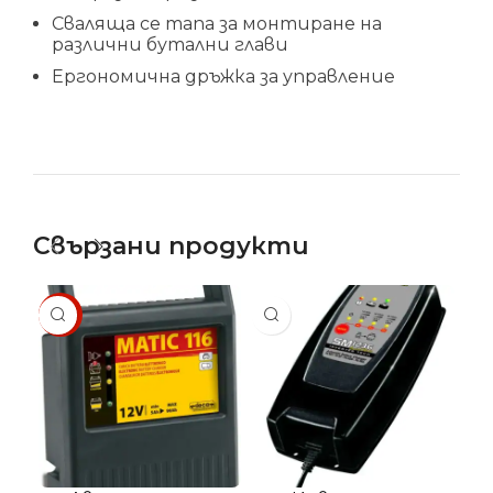
Сваляща се тапа за монтиране на
различни бутални глави
Ергономична дръжка за управление
Свързани продукти
SALE
SA