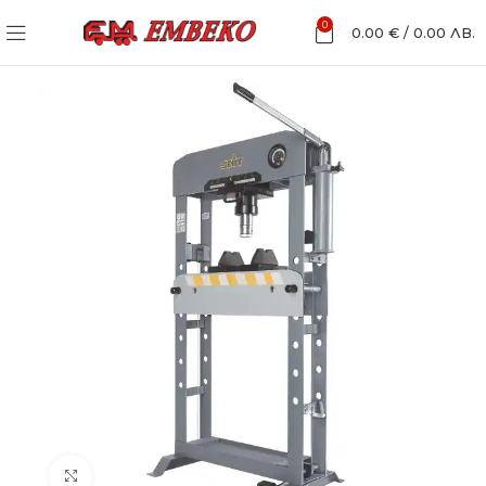
0
0.00
€
/
0.00
ЛВ.
Увеличи