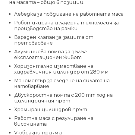
на масата – общо 6 позиции.
Лебедка за повдигане на работната маса
Роботизирана и лазерна технология за
производство на рамки
Вграден клапан за защита от
претоварване
Алуминиева помпа за дълъг
експлоатационен живот
Хоризонтално изместване на
хидравличния цилиндър от 280 мм
Манометър за следене на силата на
натоварване
Двускоростна помпа с 200 mm ход на
цилиндричния прът
Хромиран цилиндров прът
Работна маса с регулиране на
височината
V-образни призми