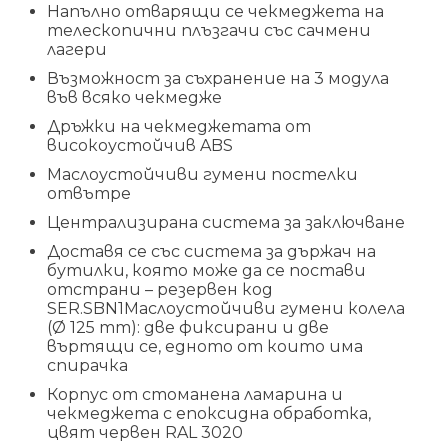
Напълно отварящи се чекмеджета на
телескопични плъзгачи със сачмени
лагери
Възможност за съхранение на 3 модула
във всяко чекмедже
Дръжки на чекмеджетата от
високоустойчив ABS
Маслоустойчиви гумени постелки
отвътре
Централизирана система за заключване
Доставя се със система за държач на
бутилки, която може да се постави
отстрани – резервен код
SER.SBN1Маслоустойчиви гумени колела
(Ø 125 mm): две фиксирани и две
въртящи се, едното от които има
спирачка
Корпус от стоманена ламарина и
чекмеджета с епоксидна обработка,
цвят червен RAL 3020