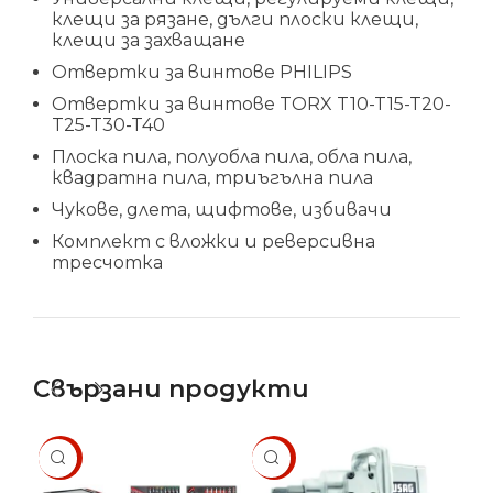
клещи за рязане, дълги плоски клещи,
клещи за захващане
Отвертки за винтове PHILIPS
Отвертки за винтове TORX T10-T15-T20-
T25-T30-T40
Плоска пила, полуобла пила, обла пила,
квадратна пила, триъгълна пила
Чукове, длета, щифтове, избивачи
Комплект с вложки и реверсивна
тресчотка
Свързани продукти
SALE
SALE
SA