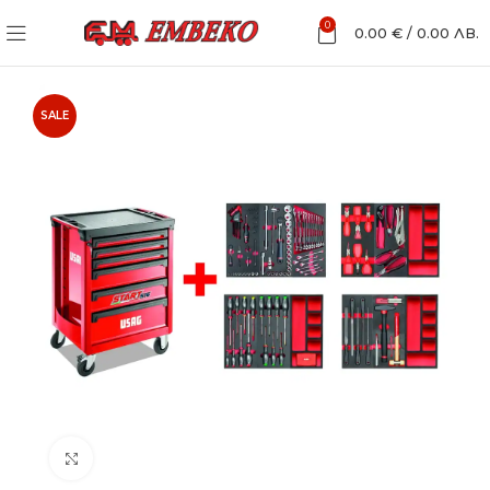
0
0.00
€
/
0.00
ЛВ.
SALE
Увеличи