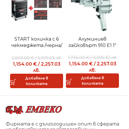
START количка с 6
Алуминиев
чекмеджета /черна/
гайковърт 910 E1 1″
г
със 155 бр.
1,736.00
€
/
3,395.32
лв.
2,603.00
€
/
5,091.03
лв.
7
инструменти USAG
1,154.00
€
/
2,257.03
1,154.00
€
/
2,257.03
4
лв.
лв.
Добавяне в
Добавяне в
количката
количката
Фирмата е с дългогодишен опит в сферата