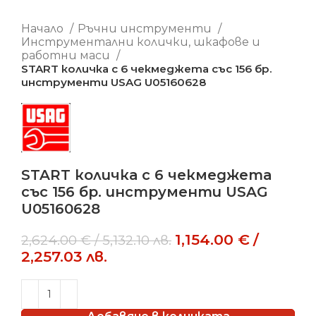
Начало
Ръчни инструменти
Инструментални колички, шкафове и
работни маси
START количка с 6 чекмеджета със 156 бр.
инструменти USAG U05160628
START количка с 6 чекмеджета
със 156 бр. инструменти USAG
U05160628
1,154.00
€
/
2,624.00
€
/
5,132.10
лв.
2,257.03
лв.