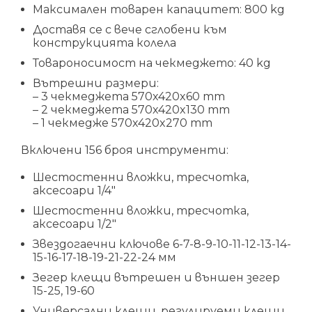
Максимален товарен капацитет: 800 kg
Доставя се с вече сглобени към
конструкцията колела
Товароносимост на чекмеджето: 40 kg
Вътрешни размери:
– 3 чекмеджета 570x420x60 mm
– 2 чекмеджета 570x420x130 mm
– 1 чекмедже 570x420x270 mm
Включени 156 броя инструменти:
Шестостенни вложки, тресчотка,
аксесоари 1/4″
Шестостенни вложки, тресчотка,
аксесоари 1/2″
Звездогаечни ключове 6-7-8-9-10-11-12-13-14-
15-16-17-18-19-21-22-24 мм
Зегер клещи вътрешен и външен зегер
15-25, 19-60
Универсални клещи, регулируеми клещи,