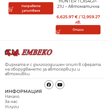
HUNTER TCX54GP-
21U – Автоматична
Направете
запитване
машина за монтаж и
6,625.97
€
/
12,959.27
демонтаж
лв.
Опции
Фирмата е с дългогодишен опит в сферата
на оборудването за автосервизи и
автомивки.
ИНФОРМАЦИЯ
Начало
За нас
Услуги