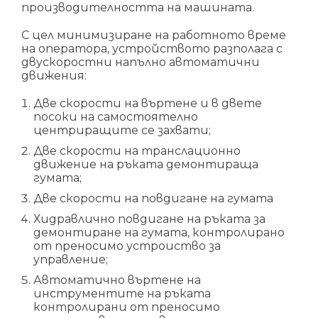
производителността на машината.
С цел минимизиране на работното време
на оператора, устройството разполага с
двускоростни напълно автоматични
движения:
Две скорости на въртене и в двете
посоки на самостоятелно
центриращите се захвати;
Две скорости на транслационно
движение на ръката демонтираща
гумата;
Две скорости на повдигане на гумата
Хидравлично повдигане на ръката за
демонтиране на гумата, контролирано
от преносимо устроиство за
управление;
Автоматично въртене на
инструментите на ръката
контролирани от преносимо