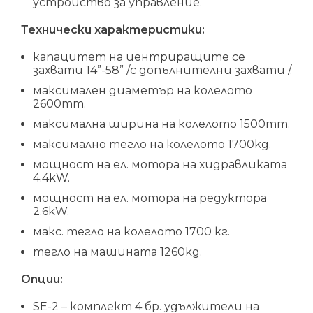
устроиство за управление.
Технически характеристики:
капацитет на центриращите се
захвати 14”-58” /с допълнителни захвати /.
максимален диаметър на колелото
2600mm.
максимална ширина на колелото 1500mm.
максимално тегло на колелото 1700kg.
мощност на ел. мотора на хидравликата
4.4kW.
мощност на ел. мотора на редуктора
2.6kW.
макс. тегло на колелото 1700 кг.
тегло на машината 1260kg.
Опции:
SE-2 – комплект 4 бр. удължители на