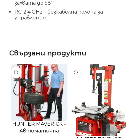
захвата до 58”.
RC-2.4 GHz – безкабелна колона за
управление.
Свързани продукти
HUNTER MAVERICK –
HU
Автоматична
машина (робот)