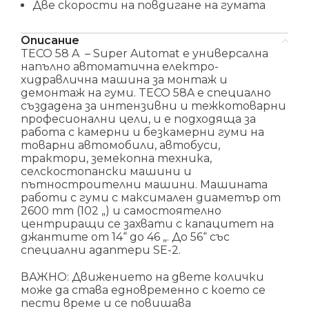
Две скорости на повдигане на гумата
Описание
TECO 58 A – Super Automat е универсална
напълно автоматична електро-
хидравлична машина за монтаж и
демонтаж на гуми. TECO 58A е специално
създадена за интензивни и тежкотоварни
професионални цели, и е подходяща за
работа с камерни и безкамерни гуми на
товарни автомобили, автобуси,
трактори, земекопна техника,
селскостопански машини и
пътностроителни машини. Машината
работи с гуми с максимален диаметър от
2600 mm (102 „) и самостоятелно
центриращи се захвати с капацитет на
джантите от 14“ до 46 „. До 56“ със
специални адаптери SE-2.
ВАЖНО: Движението на двете колички
може да става едновременно с което се
пести време и се повишава