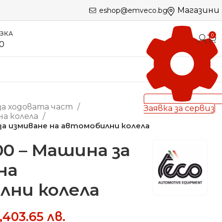
Магазини
eshop@emveco.bg
ЪЗКА
0
60
за ходовата част
Заявка за сервиз
на колела
за измиване на автомобилни колела
00 – Машина за
на
лни колела
,403.65
лв.