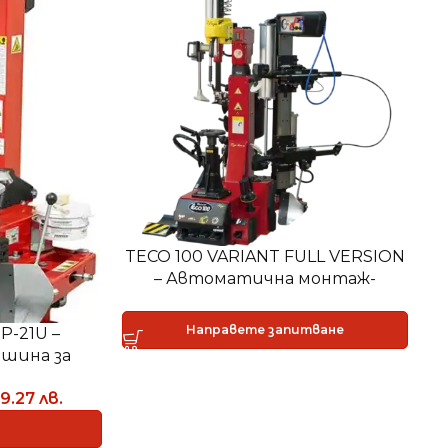
TECO 100 VARIANT FULL VERSION
– Автоматична монтаж-
T
демонтажна машина – РОБОТ
Направете запитване
-21U –
шина за
онтаж
59.27
лв.