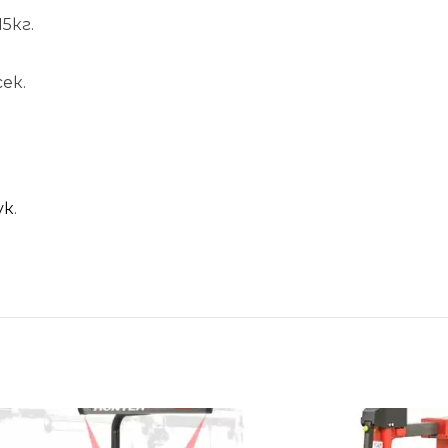
5кг.
ек.
ук
.