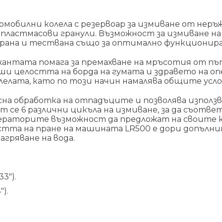
омобилни колела с резервоар за измиване от нер
и пластмасови гранули. Възможност за измиване 
рана и тествана също за оптимално функциониран
антата помага за премахване на мръсотия от пъ
аши целостта на борда на гумата и здравето на о
лелата, като по този начин намалява общите усл
на обработка на отпадъците и позволява използва
т се 6 различни цикъла на измиване, за да съотв
операторите възможност да предложат на своите 
стта на пране на машината LR500 е дори допълнит
гряване на вода.
3″).
).