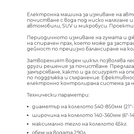
Електронна машина за измиване на авт
почистване с вода под ниско налягане 
автомобили, SUV и микробуси. Проекти
Периодичното измиване на гумата и дж
на спирачен прах, което може да застр
дейност по прецизно балансиране на ко
Затвореният воден цикъл позволява лес
други решения за почистване. Предлага
замърсяване, както и да осигурят на 
по поддръжка и съхранение. Ефективно
електронно контролирана система за на
Технически параметри:
диаметър на колелото 540-850мм (21″-3
широчина на колелото 140-360мм (6″-14″
максимално тегло на колелото 65кг.
обем на водата 290л.