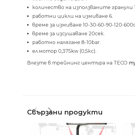
количество на използваните гранули 1
работни цикли на измиване 6.
време за измиване 10-30-60-90-120-600с
време за изсушаване 20сек.
работно налягане 8-10bar.
ел.мотор 0,375kw (0,5кс).
Влезте в трейнинг центъра на TECO
т
Свързани продукти