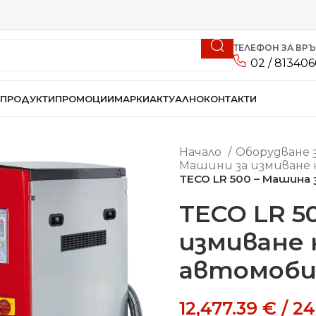
ТЕЛЕФОН ЗА ВР
02 / 81340
ПРОДУКТИ
ПРОМОЦИИ
МАРКИ
АКТУАЛНО
КОНТАКТИ
Начало
Оборудване 
Машини за измиване 
TECO LR 500 – Машина 
TECO LR 5
измиване 
автомоби
12,477.39
€
/
24