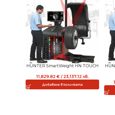
HUNTER SmartWeight HN TOUCH
HUN
11,829.82
€
/
23,137.12
лв.
Добавяне в количката