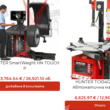
TER SmartWeight HN TOUCH
P
13,764.54
€
/
26,921.10
лв.
HUNTER TCX54GP
Добавяне в количката
Автоматична ма
монтаж и дем
6,625.97
€
/
12,9
Опции