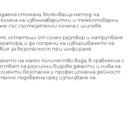
ъждаема стомана, включваща метод на
на колела на извънгабаритни и тежкотоварни
е със състезателни колела с шипове.
тя, остатъци от солен разтвор и натрупване
ператора, и да попречи на извършването на
овия за безопасност при шофиране.
нето на малко количество вода, в сравнение с
етстват на различни видове джанти и нива на
клиенти безопасна и професионална дейност
елно подобрена чрез използване на