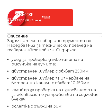
12 ВНОСКИ
47.28 евро
(92.47 лева)
Описание
Задължителен набор инструменти по
Наредба Н-32 за технически преглед на
товарни автомобили. Съдържа:
уред за проверка дълбочината на
рисунъка на гумите;
двустранен шублер с обхват 250мм;
двустранен шублер за измерване на
вътрешни канали с обхват 10-150мм;
калибър за проверка на износването на
заключващото устройство на седловия
влекач;
ролетка с дължина 30м;