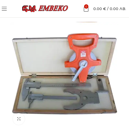
0
0.00
€
/
0.00
ЛВ.
Увеличи