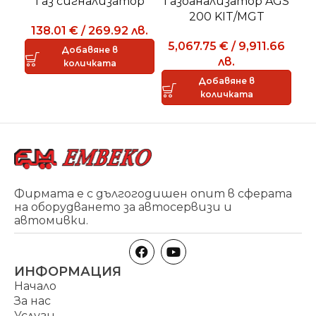
Газ сигнализатор
Газоанализатор AGS
200 KIT/MGT
BP
138.01
€
/
269.92
лв.
5,067.75
€
/
9,911.66
Добавяне в
лв.
количката
Добавяне в
количката
Фирмата е с дългогодишен опит в сферата
на оборудването за автосервизи и
автомивки.
ИНФОРМАЦИЯ
Начало
За нас
Услуги