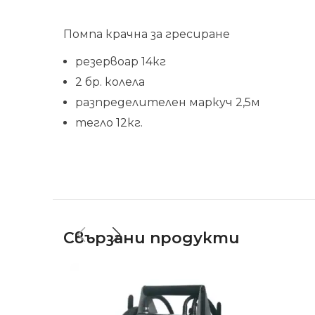
Помпа крачна за гресиране
резервоар 14кг
2 бр. колела
разпределителен маркуч 2,5м
тегло 12кг.
Свързани продукти