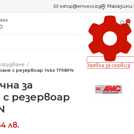
Магазини
eshop@emveco.bg
ЪЗКА
0
60
борудване
Заявка за сервиз
ране с резервоар 14кг 1798FN
чна за
 с резервоар
N
64
лв.