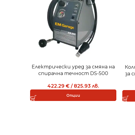
Електрически уред за смяна на
Кол
спирачна течност DS-500
за 
422.29
€
/
825.93
лв.
Опции