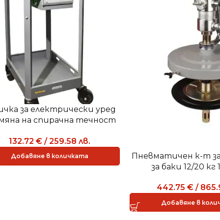
ичка за електрически уред
смяна на спирачна течност
DS-500
132.72
€
/
259.58
лв.
Пневматичен к-т за
Добавяне в количката
за баки 12/20 кг
442.75
€
/
865
Добавяне в коли