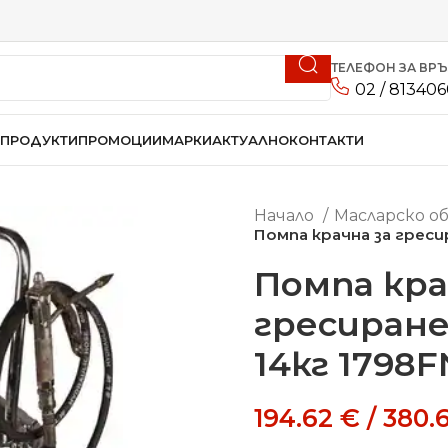
ТЕЛЕФОН ЗА ВР
02 / 81340
ПРОДУКТИ
ПРОМОЦИИ
МАРКИ
АКТУАЛНО
КОНТАКТИ
Начало
Масларско о
Помпа крачна за греси
Помпа кра
гресиране
14кг 1798F
194.62
€
/
380.