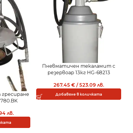
Пневматичен текаламит с
резервоар 13кг HG-68213
267.45
€
/
523.09
лв.
 гресиране
Добавяне в количката
 1780.BK
.94
лв.
чката